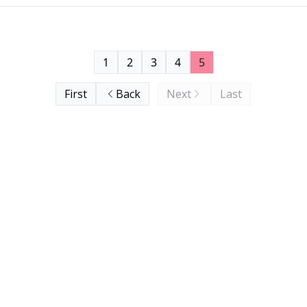
1
2
3
4
5
First
Back
Next
Last