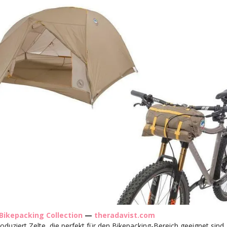
 Bikepacking Collection
—
theradavist.com
oduziert Zelte, die perfekt für den Bikepacking-Bereich geeignet sind.