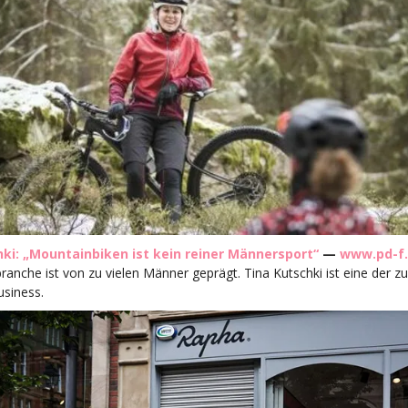
hki: „Mountainbiken ist kein reiner Männersport“
—
www.pd-f
ranche ist von zu vielen Männer geprägt. Tina Kutschki ist eine der z
usiness.