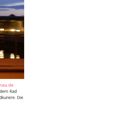
hau.de
t dem Rad
dkuriere. Die