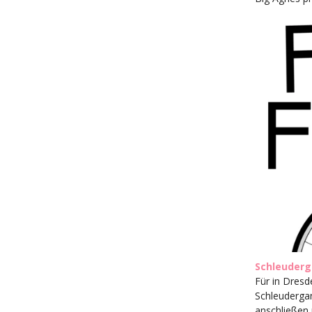
Schleuderg
Für in Dresd
Schleudergan
anschließen 