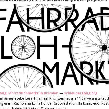
ang Fahrradflohmarkt in Dresden
—
schleudergang.org
en angesiedelte LeserInnen ein Pflichttermin: am 11.09. veranstaltet d
g einen Radflohmarkt im Hof der Groovestation. Ihr könnt euch kost
und nach dem Klick einen Tisch reservieren.