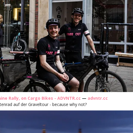
ine Rally, on Cargo Bikes - ADVNTR.cc
—
advntr.cc
enrad auf der Graveltour - because why not?