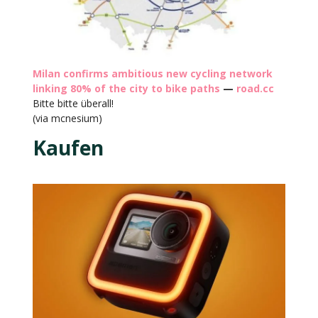
Milan confirms ambitious new cycling network
linking 80% of the city to bike paths
—
road.cc
Bitte bitte überall!
(via mcnesium)
Kaufen