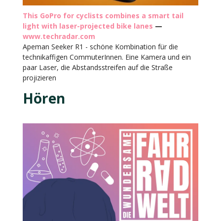
This GoPro for cyclists combines a smart tail
light with laser-projected bike lanes
—
www.techradar.com
Apeman Seeker R1 - schöne Kombination für die
technikaffigen CommuterInnen. Eine Kamera und ein
paar Laser, die Abstandsstreifen auf die Straße
projizieren
Hören