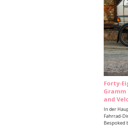
Forty-Ei
Gramm T
and Vel
In der Hau
Fahrrad-Din
Bespoked b