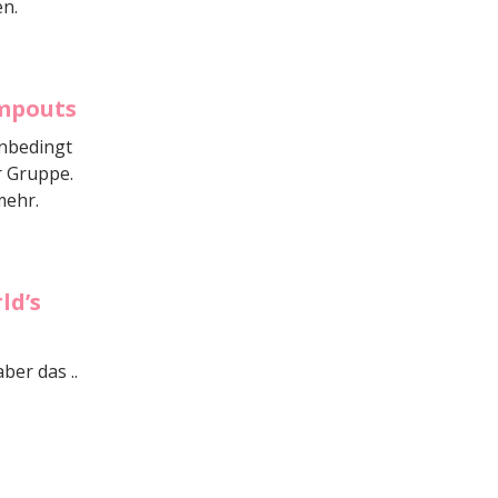
en.
mpouts
unbedingt
r Gruppe.
mehr.
ld’s
ber das ..