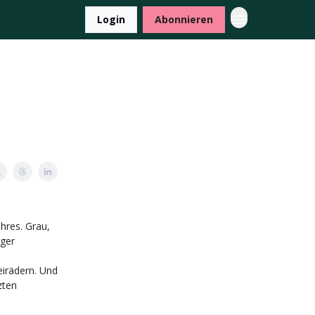
Login
Abonnieren
hres. Grau,
iger
irädern. Und
zten