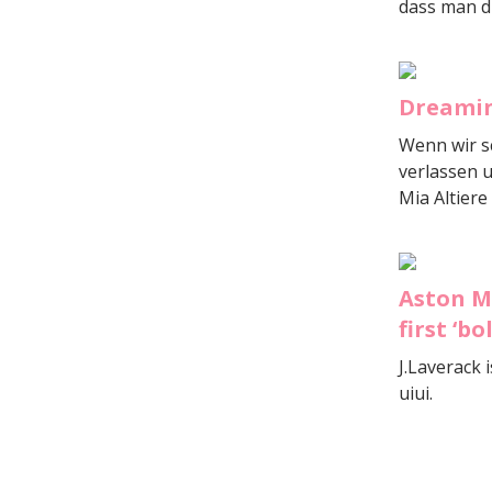
dass man di
Dreamin
Wenn wir sc
verlassen u
Mia Altier
Aston Ma
first ‘b
J.Laverack 
uiui.