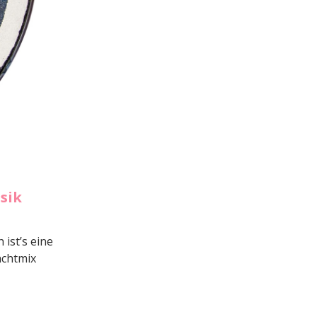
sik
 ist’s eine
achtmix