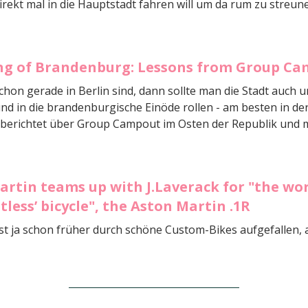
rekt mal in die Hauptstadt fahren will um da rum zu streun
g of Brandenburg: Lessons from Group Ca
hon gerade in Berlin sind, dann sollte man die Stadt auch 
nd in die brandenburgische Einöde rollen - am besten in de
e berichtet über Group Campout im Osten der Republik und 
rtin teams up with J.Laverack for "the wor
oltless’ bicycle", the Aston Martin .1R
ist ja schon früher durch schöne Custom-Bikes aufgefallen, a