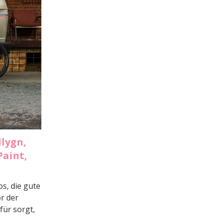
llygn,
Paint,
s, die gute
r der
für sorgt,