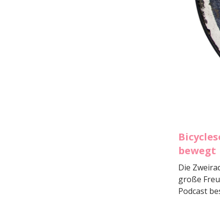
Bicycle
bewegt
Die Zweirad
große Freu
Podcast bes