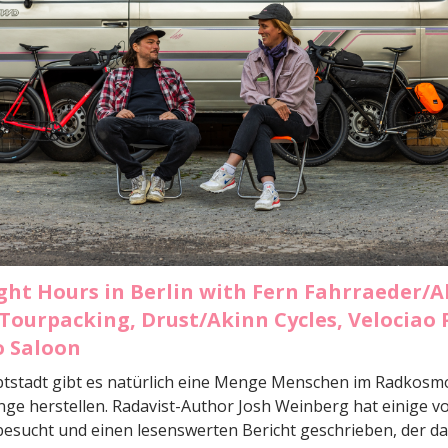
ght Hours in Berlin with Fern Fahrraeder/A
ourpacking, Drust/Akinn Cycles, Velociao 
o Saloon
ptstadt gibt es natürlich eine Menge Menschen im Radkosmo
ge herstellen. Radavist-Author Josh Weinberg hat einige vo
esucht und einen lesenswerten Bericht geschrieben, der da