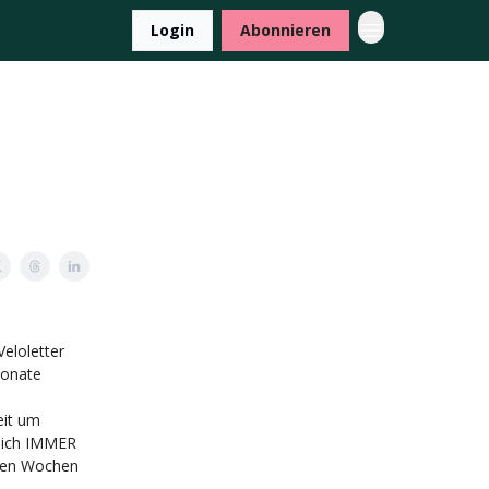
Login
Abonnieren
eloletter
Monate
eit um
rlich IMMER
tzten Wochen