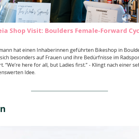
eia Shop Visit: Boulders Female-Forward Cyc
mann hat einen Inhaberinnen geführten Bikeshop in Boulde
r sich besonders auf Frauen und ihre Bedürfnisse im Radspo
. “We’re here for all, but Ladies first.” - Klingt nach einer se
enswerten Idee.
en