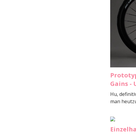
Prototy
Gains -
Hu, definit
man heutzut
Einzelh