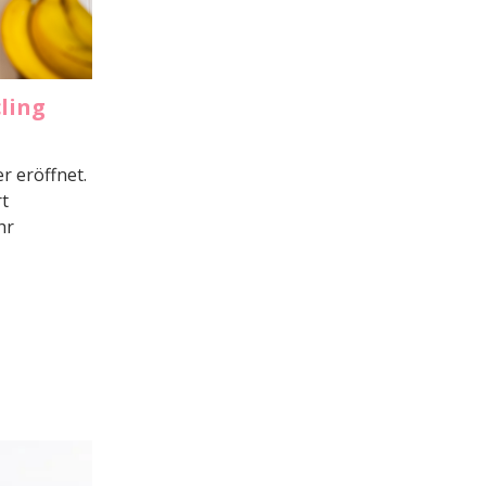
ling
r eröffnet.
rt
hr