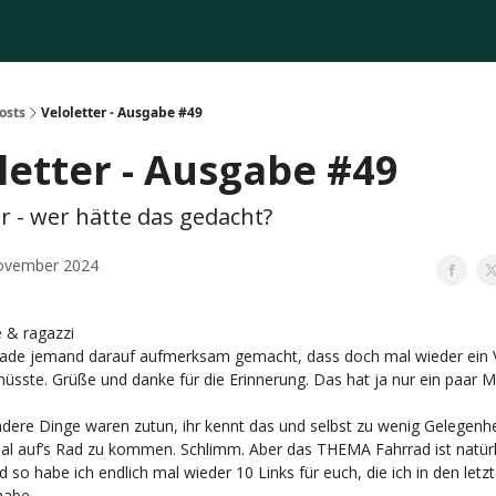
osts
Veloletter - Ausgabe #49
letter - Ausgabe #49
r - wer hätte das gedacht?
ovember 2024
 & ragazzi
rade jemand darauf aufmerksam gemacht, dass doch mal wieder ein V
üsste. Grüße und danke für die Erinnerung. Das hat ja nur ein paar 
ere Dinge waren zutun, ihr kennt das und selbst zu wenig Gelegenh
al auf’s Rad zu kommen. Schlimm. Aber das THEMA Fahrrad ist natü
d so habe ich endlich mal wieder 10 Links für euch, die ich in den le
habe.