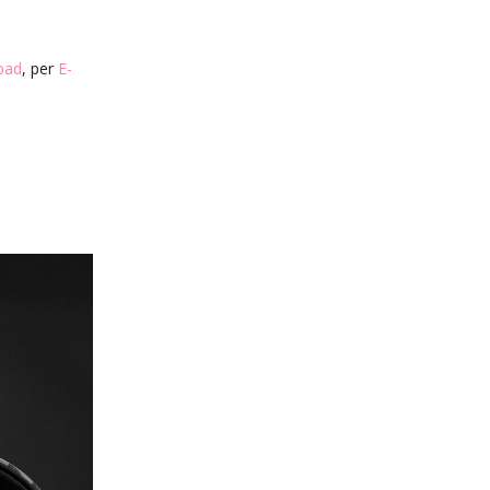
pad
, per
E-