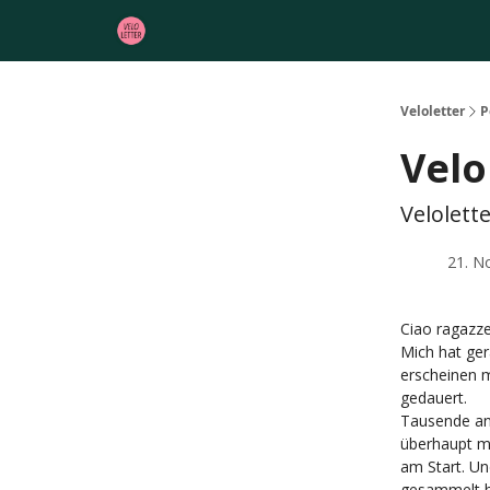
Veloletter
P
Velo
Velolette
21. N
Ciao ragazze
Mich hat ge
erscheinen m
gedauert.
Tausende and
überhaupt m
am Start. Un
gesammelt 