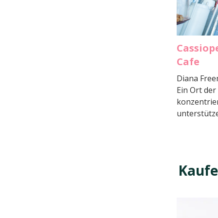
Cassiop
Cafe
Diana Free
Ein Ort de
konzentriert
unterstütz
Kauf