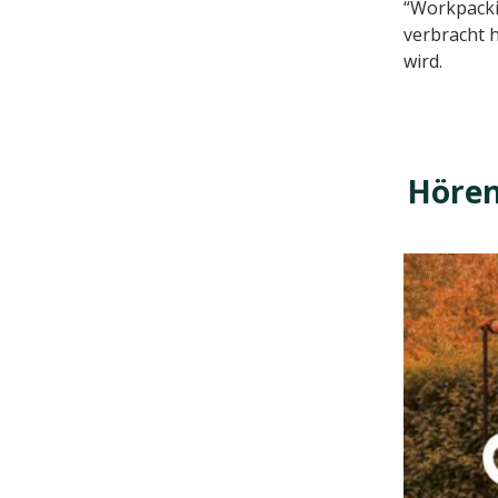
“Workpacki
verbracht h
wird.
Höre